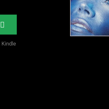
N
 Kindle