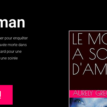
oman
ger pour enquêter
ouvée morte dans
sard pour une
r une soirée