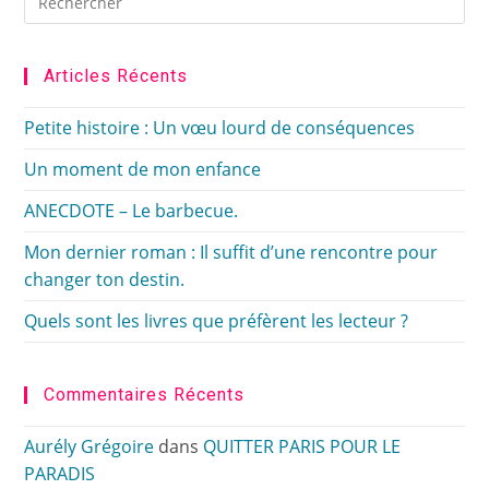
Es
to
clo
Articles Récents
the
sea
Petite histoire : Un vœu lourd de conséquences
pan
Un moment de mon enfance
ANECDOTE – Le barbecue.
Mon dernier roman : Il suffit d’une rencontre pour
changer ton destin.
Quels sont les livres que préfèrent les lecteur ?
Commentaires Récents
Aurély Grégoire
dans
QUITTER PARIS POUR LE
PARADIS