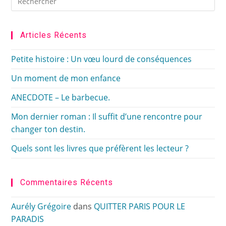
Es
to
clo
Articles Récents
the
sea
Petite histoire : Un vœu lourd de conséquences
pan
Un moment de mon enfance
ANECDOTE – Le barbecue.
Mon dernier roman : Il suffit d’une rencontre pour
changer ton destin.
Quels sont les livres que préfèrent les lecteur ?
Commentaires Récents
Aurély Grégoire
dans
QUITTER PARIS POUR LE
PARADIS