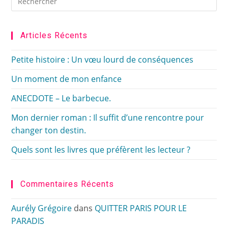
Es
to
clo
Articles Récents
the
sea
Petite histoire : Un vœu lourd de conséquences
pan
Un moment de mon enfance
ANECDOTE – Le barbecue.
Mon dernier roman : Il suffit d’une rencontre pour
changer ton destin.
Quels sont les livres que préfèrent les lecteur ?
Commentaires Récents
Aurély Grégoire
dans
QUITTER PARIS POUR LE
PARADIS