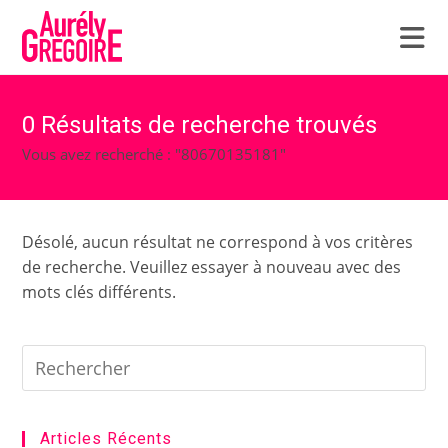
Skip
to
content
0
Résultats de recherche trouvés
Vous avez recherché : "80670135181"
Désolé, aucun résultat ne correspond à vos critères
de recherche. Veuillez essayer à nouveau avec des
mots clés différents.
Articles Récents