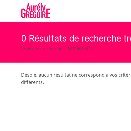
Skip
to
content
0
Résultats de recherche t
Vous avez recherché : "6899624813"
Désolé, aucun résultat ne correspond à vos critèr
différents.