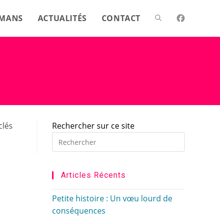
MANS
ACTUALITÉS
CONTACT
Toggle
website
search
clés
Rechercher sur ce site
Press
Escape
to
close
Articles Récents
the
search
Petite histoire : Un vœu lourd de
panel.
conséquences