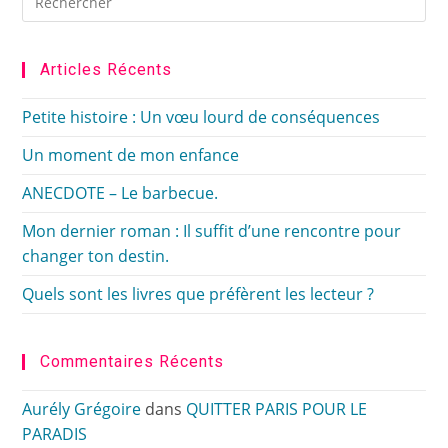
Es
to
clo
Articles Récents
the
sea
Petite histoire : Un vœu lourd de conséquences
pan
Un moment de mon enfance
ANECDOTE – Le barbecue.
Mon dernier roman : Il suffit d’une rencontre pour
changer ton destin.
Quels sont les livres que préfèrent les lecteur ?
Commentaires Récents
Aurély Grégoire
dans
QUITTER PARIS POUR LE
PARADIS