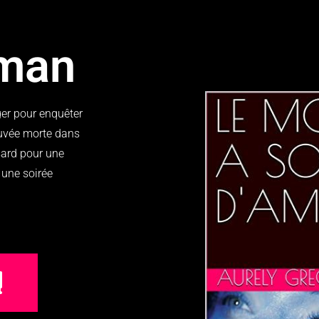
oman
ger pour enquêter
ouvée morte dans
sard pour une
r une soirée