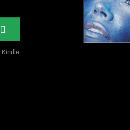
N
 Kindle