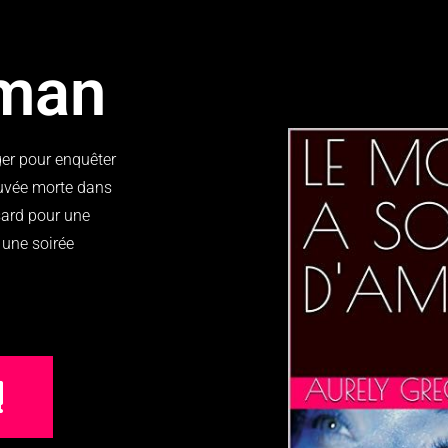
oman
ger pour enquêter
ouvée morte dans
sard pour une
r une soirée