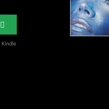
N
 Kindle