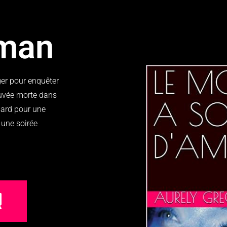
oman
ger pour enquêter
ouvée morte dans
sard pour une
r une soirée