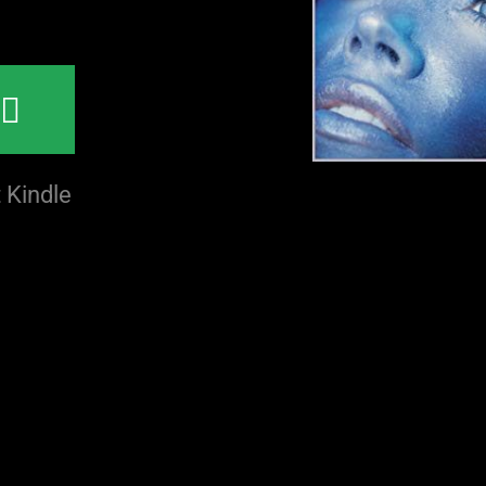
N
 Kindle