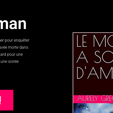
oman
ger pour enquêter
ouvée morte dans
sard pour une
r une soirée