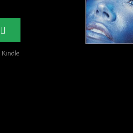
N
 Kindle